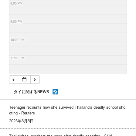
8:00 PM
9:00 PM
10:00 PM
11:00 PM
タイに関するNEWS
Teenager recounts how she survived Thailand's deadly school sho
oting - Reuters
2026年8月8日