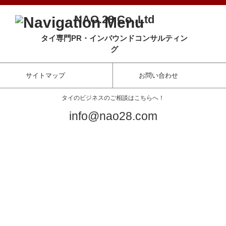
NAO.28 Co.,Ltd
タイ専門PR・インバウンドコンサルティン
グ
サイトマップ
お問い合わせ
12:00 AM
タイのビジネスのご相談はこちらへ！
1:00 AM
info@nao28.com
コンテンツに移動
ホーム
2:00 AM
タイ・プレスリリース
タイ・マーケティング
3:00 AM
タイ現地タレントの起用
活用メリット
活用例
4:00 AM
お問い合わせ
会社概要