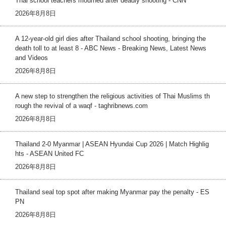
Thai school teachers mourned after deadly shooting - CNN
2026年8月8日
A 12-year-old girl dies after Thailand school shooting, bringing the
death toll to at least 8 - ABC News - Breaking News, Latest News
and Videos
2026年8月8日
A new step to strengthen the religious activities of Thai Muslims th
rough the revival of a waqf - taghribnews.com
2026年8月8日
Thailand 2-0 Myanmar | ASEAN Hyundai Cup 2026 | Match Highlig
hts - ASEAN United FC
2026年8月8日
Thailand seal top spot after making Myanmar pay the penalty - ES
PN
2026年8月8日